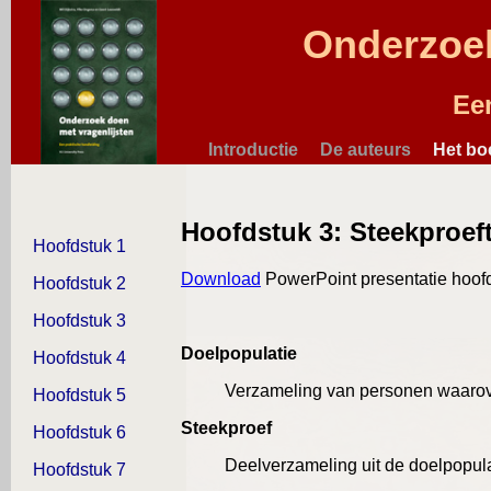
Onderzoek
Ee
Introductie
De auteurs
Het bo
Hoofdstuk 3: Steekproef
Hoofdstuk 1
Download
PowerPoint presentatie hoof
Hoofdstuk 2
Hoofdstuk 3
Doelpopulatie
Hoofdstuk 4
Verzameling van personen waarov
Hoofdstuk 5
Steekproef
Hoofdstuk 6
Deelverzameling uit de doelpopula
Hoofdstuk 7